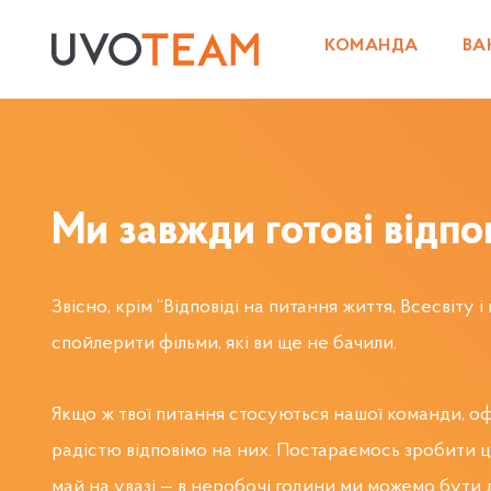
КОМАНДА
ВА
Ми завжди готові відпов
Звісно, крім “Відповіді на питання життя, Всесвіту і
спойлерити фільми, які ви ще не бачили.
Якщо ж твої питання стосуються нашої команди, офі
радістю відповімо на них. Постараємось зробити 
май на увазі — в неробочі години ми можемо бути 