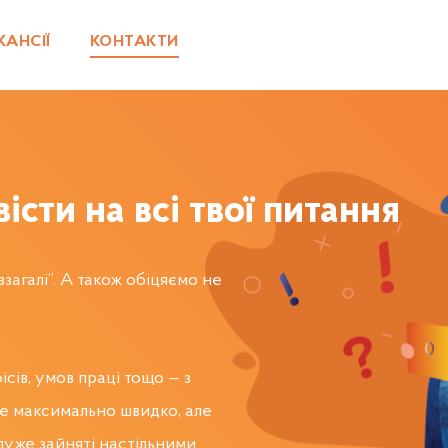
КАНСІЇ
КОНТАКТИ
істи на всі твої питання
 взагалі”. А також обіцяємо не
сів, умов праці тощо — з
це максимально швидко, але
дуже зайняті настільними