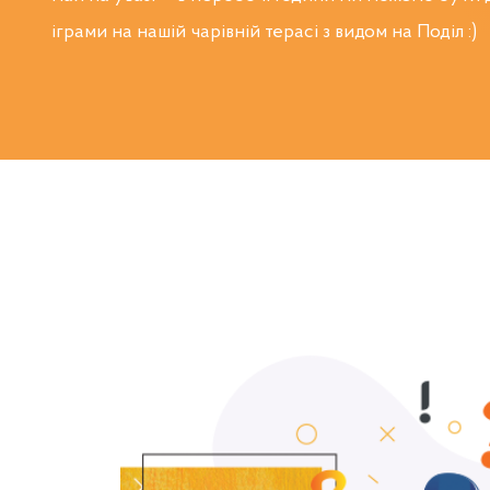
іграми на нашій чарівній терасі з видом на Поділ :)