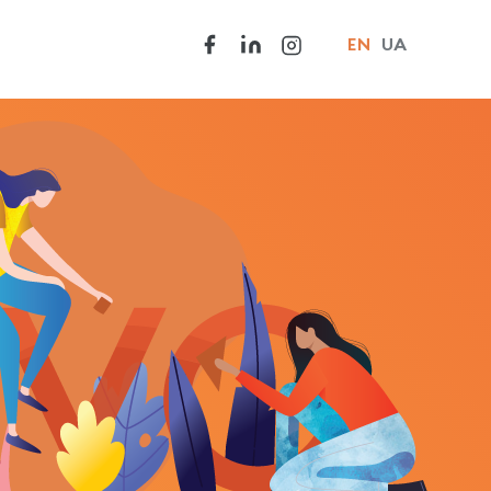
EN
UA