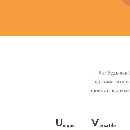
Як і будь-яка 
підтримати один
цінності, що доз
U
V
nique
ersatile