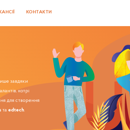
КАНСІЇ
КОНТАКТИ
лише завдяки
лантів, котрі
ння для створення
s
та
edtech
.