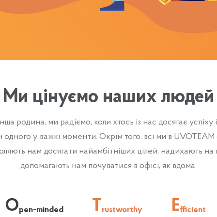
Ми цінуємо наших людей
інша родина, ми радіємо, коли хтось із нас досягає успіху 
 одного у важкі моменти. Окрім того, всі ми в UVOTEAM
воляють нам досягати найамбітніших цілей, надихають на н
допомагають нам почуватися в офісі, як вдома.
O
T
E
pen-minded
rustworthy
fficient