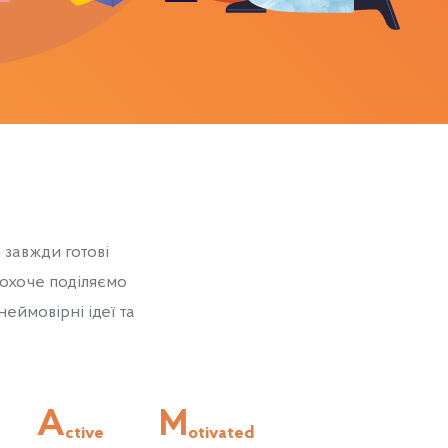
і завжди готові
 охоче поділяємо
еймовірні ідеї та
A
M
ctive
otivated